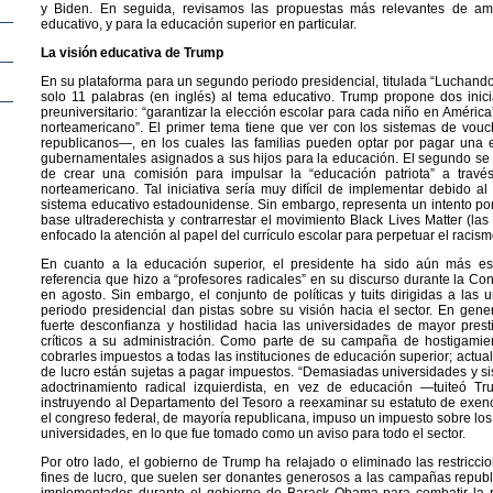
y Biden. En seguida, revisamos las propuestas más relevantes de am
educativo, y para la educación superior en particular.
La visión educativa de Trump
En su plataforma para un segundo periodo presidencial, titulada “Luchando p
solo 11 palabras (en inglés) al tema educativo. Trump propone dos inic
preuniversitario: “garantizar la elección escolar para cada niño en Améric
norteamericano”. El primer tema tiene que ver con los sistemas de vo
republicanos—, en los cuales las familias pueden optar por pagar una 
gubernamentales asignados a sus hijos para la educación. El segundo se 
de crear una comisión para impulsar la “educación patriota” a través
norteamericano. Tal iniciativa sería muy difícil de implementar debido al
sistema educativo estadounidense. Sin embargo, representa un intento po
base ultraderechista y contrarrestar el movimiento Black Lives Matter (la
enfocado la atención al papel del currículo escolar para perpetuar el racism
En cuanto a la educación superior, el presidente ha sido aún más es
referencia que hizo a “profesores radicales” en su discurso durante la C
en agosto. Sin embargo, el conjunto de políticas y tuits dirigidas a las 
periodo presidencial dan pistas sobre su visión hacia el sector. En gener
fuerte desconfianza y hostilidad hacia las universidades de mayor pres
críticos a su administración. Como parte de su campaña de hostigam
cobrarles impuestos a todas las instituciones de educación superior; actual
de lucro están sujetas a pagar impuestos. “Demasiadas universidades y si
adoctrinamiento radical izquierdista, en vez de educación —tuiteó T
instruyendo al Departamento del Tesoro a reexaminar su estatuto de exen
el congreso federal, de mayoría republicana, impuso un impuesto sobre los
universidades, en lo que fue tomado como un aviso para todo el sector.
Por otro lado, el gobierno de Trump ha relajado o eliminado las restricci
fines de lucro, que suelen ser donantes generosos a las campañas republ