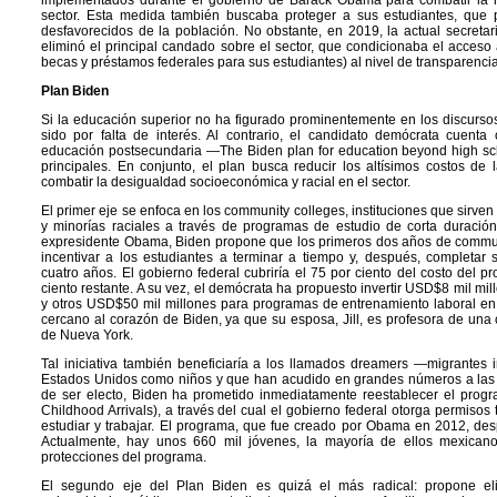
implementados durante el gobierno de Barack Obama para combatir la r
sector. Esta medida también buscaba proteger a sus estudiantes, que 
desfavorecidos de la población. No obstante, en 2019, la actual secreta
eliminó el principal candado sobre el sector, que condicionaba el acceso 
becas y préstamos federales para sus estudiantes) al nivel de transparencia 
Plan Biden
Si la educación superior no ha figurado prominentemente en los discurso
sido por falta de interés. Al contrario, el candidato demócrata cuenta
educación postsecundaria —The Biden plan for education beyond high sc
principales. En conjunto, el plan busca reducir los altísimos costos de l
combatir la desigualdad socioeconómica y racial en el sector.
El primer eje se enfoca en los community colleges, instituciones que sirven
y minorías raciales a través de programas de estudio de corta duración
expresidente Obama, Biden propone que los primeros dos años de communi
incentivar a los estudiantes a terminar a tiempo y, después, completar
cuatro años. El gobierno federal cubriría el 75 por ciento del costo del p
ciento restante. A su vez, el demócrata ha propuesto invertir USD$8 mil mi
y otros USD$50 mil millones para programas de entrenamiento laboral en 
cercano al corazón de Biden, ya que su esposa, Jill, es profesora de una
de Nueva York.
Tal iniciativa también beneficiaría a los llamados dreamers —migrantes
Estados Unidos como niños y que han acudido en grandes números a las
de ser electo, Biden ha prometido inmediatamente reestablecer el prog
Childhood Arrivals), a través del cual el gobierno federal otorga permiso
estudiar y trabajar. El programa, que fue creado por Obama en 2012, de
Actualmente, hay unos 660 mil jóvenes, la mayoría de ellos mexicano
protecciones del programa.
El segundo eje del Plan Biden es quizá el más radical: propone eli