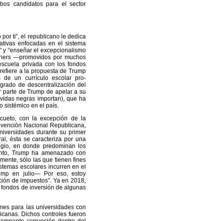
bos candidatos para el sector
or ti”, el republicano le dedica
iativas enfocadas en el sistema
a” y “enseñar el excepcionalismo
uchers —promovidos por muchos
escuela privada con los fondos
refiere a la propuesta de Trump
 de un currículo escolar pro-
 grado de descentralización del
r parte de Trump de apelar a su
s vidas negras importan), que ha
o sistémico en el país.
cueto, con la excepción de la
onvención Nacional Republicana,
universidades durante su primer
al, ésta se caracteriza por una
tigio, en donde predominan los
iento, Trump ha amenazado con
mente, sólo las que tienen fines
stemas escolares incurren en el
rump en julio— Por eso, estoy
ción de impuestos”. Ya en 2018,
 fondos de inversión de algunas
ones para las universidades con
icanas. Dichos controles fueron