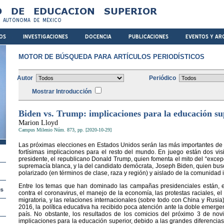
MOTOR DE BÚSQUEDA PARA ARTÍCULOS PERIODÍSTICOS
Autor
Periódico
Mostrar Introducción
Biden vs. Trump: implicaciones para la educación su
Marion Lloyd
Campus Milenio Núm. 873, pp. [2020-10-29]
Las próximas elecciones en Estados Unidos serán las más importantes de la
fortísimas implicaciones para el resto del mundo. En juego están dos vis
presidente, el republicano Donald Trump, quien fomenta el mito del “excep
supremacía blanca, y la del candidato demócrata, Joseph Biden, quien bu
polarizado (en términos de clase, raza y región) y aislado de la comunidad 
Entre los temas que han dominado las campañas presidenciales están, en
contra el coronavirus, el manejo de la economía, las protestas raciales, el 
migratoria, y las relaciones internacionales (sobre todo con China y Rusia)
2016, la política educativa ha recibido poca atención ante la doble emerge
país. No obstante, los resultados de los comicios del próximo 3 de nov
implicaciones para la educación superior, debido a las grandes diferencia