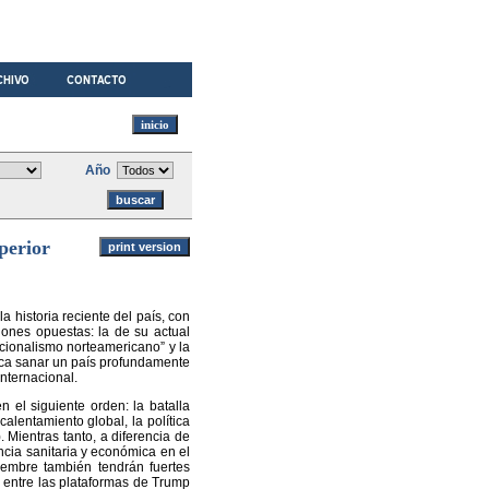
Año
perior
 historia reciente del país, con
iones opuestas: la de su actual
cionalismo norteamericano” y la
sca sanar un país profundamente
internacional.
 el siguiente orden: la batalla
calentamiento global, la política
. Mientras tanto, a diferencia de
ncia sanitaria y económica en el
iembre también tendrán fuertes
s entre las plataformas de Trump