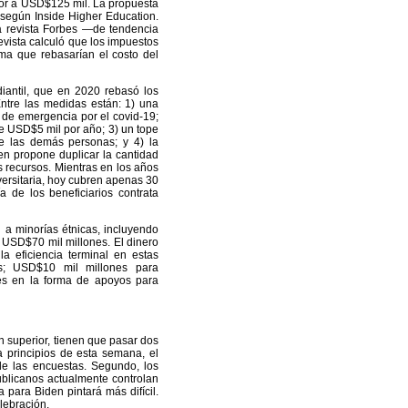
nor a USD$125 mil. La propuesta
 según Inside Higher Education.
la revista Forbes —de tendencia
vista calculó que los impuestos
rma que rebasarían el costo del
iantil, que en 2020 rebasó los
tre las medidas están: 1) una
de emergencia por el covid-19;
e USD$5 mil por año; 3) un tope
e las demás personas; y 4) la
n propone duplicar la cantidad
 recursos. Mientras en los años
iversitaria, hoy cubren apenas 30
 de los beneficiarios contrata
n a minorías étnicas, incluyendo
e USD$70 mil millones. El dinero
a eficiencia terminal en estas
ios; USD$10 mil millones para
nes en la forma de apoyos para
 superior, tienen que pasar dos
a principios de esta semana, el
de las encuestas. Segundo, los
blicanos actualmente controlan
 para Biden pintará más difícil.
lebración.