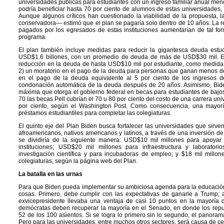
universidades públicas para estudiantes con un ingreso familiar anual me
podría beneficiar hasta 70 por ciento de alumnos de estas universidades,
Aunque algunos críticos han cuestionado la viabilidad de la propuesta, 
conservadora— estimó que el plan se pagaría solo dentro de 10 años. La re
pagados por los egresados de estas instituciones aumentarían de tal fo
programa.
El plan también incluye medidas para reducir la gigantesca deuda estud
USD$1.6 billones, con un promedio de deuda de más de USD$30 mil. En
reducción en la deuda de hasta USD$10 mil por estudiante, como medida 
2) un moratorio en el pago de la deuda para personas que ganan menos d
en el pago de la deuda equivalente al 5 por ciento de los ingresos d
condonación automática de la deuda después de 20 años. Asimismo, Bide
máxima que otorga el gobierno federal en becas para estudiantes de bajos
70 las becas Pell cubrían el 70 u 80 por ciento del costo de una carrera un
por ciento, según el Washington Post. Como consecuencia, una mayoría
préstamos estudiantiles para completar las colegiaturas.
El quinto eje del Plan Biden busca fortalecer las universidades que sirve
afroamericanos, nativos americanos y latinos, a través de una inversión d
se dividiría de la siguiente manera: USD$10 mil millones para apoyar l
instituciones; USD$20 mil millones para infraestructura y laborator
investigación científica y para incubadoras de empleo; y $18 mil millo
colegiaturas, según la página web del Plan.
La batalla en las urnas
Para que Biden pueda implementar su ambiciosa agenda para la educación
cosas. Primero, debe cumplir con las expectativas de ganarle a Trump; 
exvicepresidente llevaba una ventaja de casi 10 puntos en la mayoría 
demócratas deben recuperar la mayoría en el Senado, en donde los repu
52 de los 100 asientos. Si se logra lo primero sin lo segundo, el panorama
Pero para las universidades, entre muchos otros sectores, será causa de ce