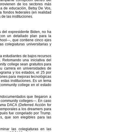
ampante corrupción dentro del
provienen de los sectores más
ria de educación, Betsy De Vos,
a fondos federales (en realidad
de las instituciones.
s del expresidente Biden, no ha
 con un detallado plan para la
hool—, que contiene cinco ejes
as colegiaturas universitarias y
 a estudiantes de bajos recursos
. Retomando una iniciativa del
ty college sean gratuitos para
 su carrera en universidades de
rograma y los estados, el 25 por
llones para mejoras tecnológicas
estas instituciones. Es un tema
 community college en el estado
 indocumentados que llegaron a
 community colleges—. En caso
rama DACA (Deferred Acción for
s temporales a los dreamers para
spués fue congelado por Trump.
s, que son elegibles para las
minar las colegiaturas en las