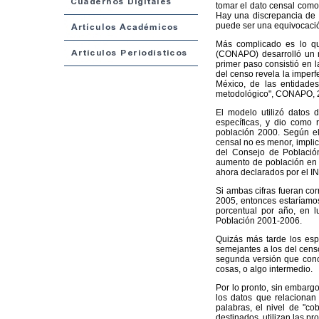
tomar el dato censal como 
Hay una discrepancia de 
puede ser una equivocación
Más complicado es lo que
(CONAPO) desarrolló un m
primer paso consistió en l
del censo revela la imperf
México, de las entidades
metodológico", CONAPO, 
El modelo utilizó datos 
específicas, y dio como 
población 2000. Según el
censal no es menor, implic
del Consejo de Población
aumento de población en c
ahora declarados por el I
Si ambas cifras fueran co
2005, entonces estaríamo
porcentual por año, en 
Población 2001-2006.
Quizás más tarde los esp
semejantes a los del cens
segunda versión que conci
cosas, o algo intermedio.
Por lo pronto, sin embargo
los datos que relacionan 
palabras, el nivel de "co
destinados, utilizan las 