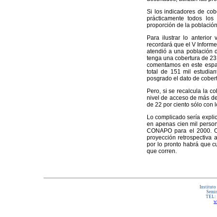
Si los indicadores de cob
prácticamente todos los
proporción de la població
Para ilustrar lo anterio
recordará que el V Inform
atendió a una población d
tenga una cobertura de 23.
comentamos en este espaci
total de 151 mil estudia
posgrado el dato de cobert
Pero, si se recalcula la 
nivel de acceso de más de
de 22 por ciento sólo con l
Lo complicado sería expli
en apenas cien mil person
CONAPO para el 2000. O b
proyección retrospectiva 
por lo pronto habrá que cu
que corren.
Instituto
Semin
TEL:
w