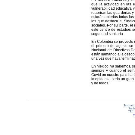
En América Latina hay tam
que la actividad en las 
vulnerabilidad educativa y 
reabrirán las guarderías y
estarán abiertas todas la
los que destaca el Sindi
sociales. Por su parte, el
este centro de estudios s
seguridad sanitaria.
En Colombia se proyectó u
el primero de agosto se 
Nacional de Directivos D
están llamando a la desob
una vez que haya terminad
En México, ya sabemos, se 
siempre y cuando el semá
Covid en nuestro país hará
la epidemia sería un gran e
y de todos.
Instituto
Semin
TEL:
w