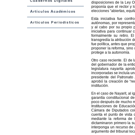
disposiciones de la Ley O
proponía que el rector y l
elecciones “abiertas, equit
Esta iniciativa fue conf
autónomas, por representan
y al cabo por su propio 
iniciativa para continuar 
formalmente su retiro. E
transgredía la atribución 
fue política, antes que pro
proponer la reforma, sino 
protege a la autonomía.
Otro caso reciente. El de 
del gobernador de la entid
legislatura nayarita apro
incorporadas se incluía un
presidente del Patronato
aprobó la creación de “re
institución.
En el caso de Nayarit, al 
garantía constitucional d
poco después de mucho may
Instituciones de Educació
Cámara de Diputados coin
cuenta el punto de vista 
mediante la reforma de 
dictaminaron primero la sus
interponga un recurso de 
argumento del tribunal loc