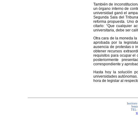
También de inconstitucion
un órgano interno de cont
universidad ganó el ampar
Segunda Sala del Tribunal 
reforma propuesta. Uno de
citarlo: “Que cualquier a
universitaria, debe ser cal
Otra cara de la moneda la
aprobada por la legislatu
ausencia de protestas o i
obtener recursos extraord
requisitos para ocupar el 
posteriormente present
correspondiente y aprobad
Hasta hoy la solución po
universidades autónomas. 
hora de legislar al respect
Instituto
Semin
TEL:
w