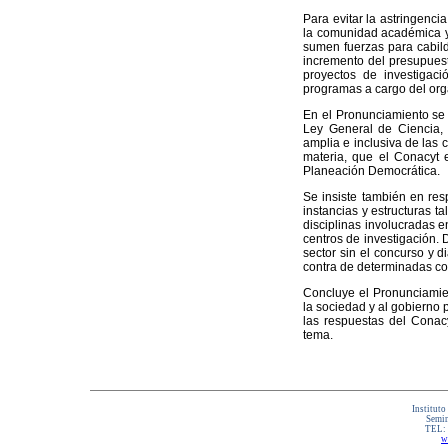
Para evitar la astringenci
la comunidad académica y d
sumen fuerzas para cabild
incremento del presupuest
proyectos de investigaci
programas a cargo del or
En el Pronunciamiento se s
Ley General de Ciencia, 
amplia e inclusiva de las
materia, que el Conacyt 
Planeación Democrática.
Se insiste también en res
instancias y estructuras t
disciplinas involucradas en
centros de investigación. 
sector sin el concurso y 
contra de determinadas co
Concluye el Pronunciamien
la sociedad y al gobierno 
las respuestas del Conacy
tema.
Instituto
Semin
TEL:
w