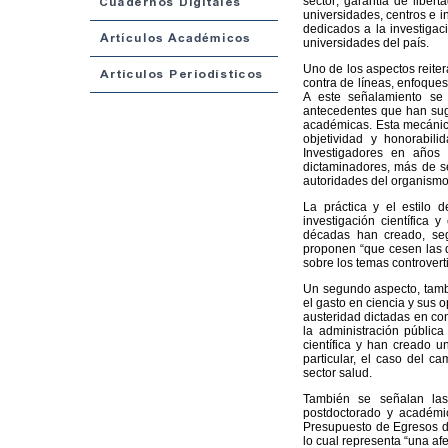
sector; garantía de liber
universidades, centros e i
dedicados a la investigac
universidades del país.
Uno de los aspectos reiter
contra de líneas, enfoques
A este señalamiento se 
antecedentes que han suge
académicas. Esta mecánica
objetividad y honorabil
Investigadores en años
dictaminadores, más de se
autoridades del organismo
La práctica y el estilo 
investigación científica 
décadas han creado, seg
proponen “que cesen las d
sobre los temas controvert
Un segundo aspecto, tambi
el gasto en ciencia y sus 
austeridad dictadas en con
la administración pública
científica y han creado u
particular, el caso del c
sector salud.
También se señalan las 
postdoctorado y académi
Presupuesto de Egresos de
lo cual representa “una af