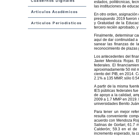
estados, politécnicas, tec
las instituciones de educac
En otro orden, asignación 
presupuesto 2019 fueron o
y Gratuidad de la Educaci
tercero recién aprobado, y 
Finalmente, determinar can
aquí de dar continuidad a 
sanear las finanzas de las
reconocimiento de plazas 
Los antecedentes del finan
Javier Mendoza Rojas. El 
federales. El financiami
aproximadamente 50 mil mi
ciento del PIB, en 2014. 
2.1% a 135 MMP, sólo 0.54
A partir de la misma fuent
IES públicas federales fue 
de apoyo a la calidad, am
2009 a 1.7 MMP en 2019. La
universidades Benito Juár
Para tener un mejor refer
resulta conveniente comp
acuerdo con Mendoza Rojas
Salinas de Gortari; 61.7 m
Calderón; 59.3 en el de 
incremento esperado, la ca