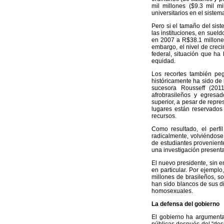
mil millones ($9.3 mil m
universitarios en el sistem
Pero si el tamaño del sis
las instituciones, en suel
en 2007 a R$38.1 millones
embargo, el nivel de crec
federal, situación que ha 
equidad.
Los recortes también peg
históricamente ha sido de 
sucesora Rousseff (2011
afrobrasileños y egresa
superior, a pesar de repre
lugares están reservados
recursos.
Como resultado, el perfi
radicalmente, volviéndose
de estudiantes provenient
una investigación presenta
El nuevo presidente, sin e
en particular. Por ejemplo
millones de brasileños, s
han sido blancos de sus di
homosexuales.
La defensa del gobierno
El gobierno ha argumentad