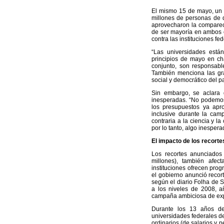
El mismo 15 de mayo, un 
millones de personas de d
aprovecharon la comparec
de ser mayoría en ambos c
contra las instituciones fed
“Las universidades están
principios de mayo en cha
conjunto, son responsable
También menciona las gra
social y democrático del pa
Sin embargo, se aclara 
inesperadas. “No podemos d
los presupuestos ya apro
inclusive durante la camp
contraria a la ciencia y l
por lo tanto, algo inespera
El impacto de los recorte
Los recortes anunciados
millones), también afect
instituciones ofrecen prog
el gobierno anunció recort
según el diario Folha de S
a los niveles de 2008, a
campaña ambiciosa de exp
Durante los 13 años de
universidades federales de
ordinarios (de salarios y