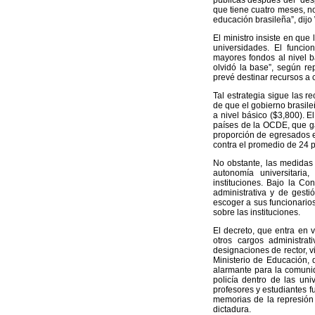
públicas después del “desp
que tiene cuatro meses, n
educación brasileña”, dij
El ministro insiste en que
universidades. El funcio
mayores fondos al nivel b
olvidó la base”, según r
prevé destinar recursos a 
Tal estrategia sigue las
de que el gobierno brasile
a nivel básico ($3,800). E
países de la OCDE, que g
proporción de egresados en
contra el promedio de 24 p
No obstante, las medidas 
autonomía universitaria
instituciones. Bajo la Co
administrativa y de gesti
escoger a sus funcionari
sobre las instituciones.
El decreto, que entra en v
otros cargos administrat
designaciones de rector, vi
Ministerio de Educación, 
alarmante para la comunid
policía dentro de las uni
profesores y estudiantes f
memorias de la represión 
dictadura.