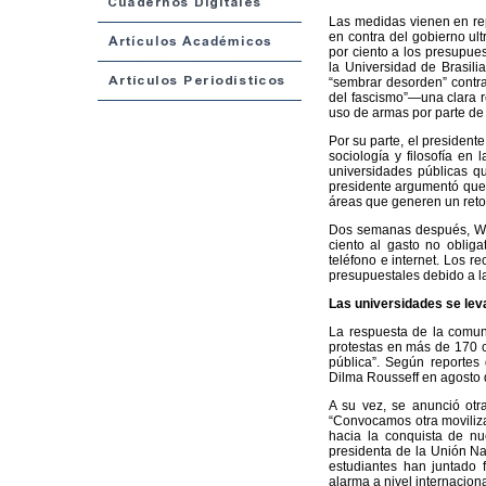
Las medidas vienen en rep
en contra del gobierno ult
por ciento a los presupue
la Universidad de Brasili
“sembrar desorden” contra
del fascismo”—una clara re
uso de armas por parte de 
Por su parte, el president
sociología y filosofía en
universidades públicas qu
presidente argumentó que 
áreas que generen un retor
Dos semanas después, Wei
ciento al gasto no obliga
teléfono e internet. Los r
presupuestales debido a la
Las universidades se lev
La respuesta de la comun
protestas en más de 170 c
pública”. Según reportes
Dilma Rousseff en agosto d
A su vez, se anunció otr
“Convocamos otra moviliz
hacia la conquista de nue
presidenta de la Unión Na
estudiantes han juntado f
alarma a nivel internaciona