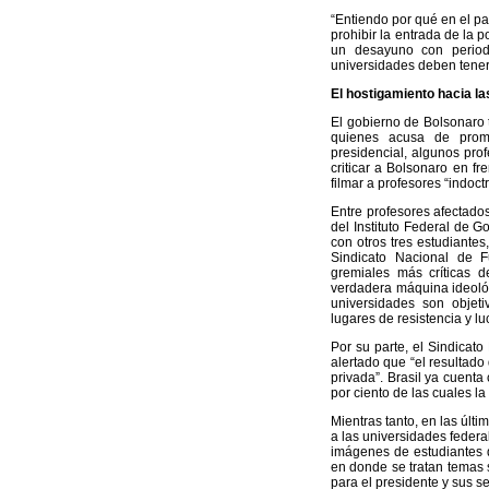
“Entiendo por qué en el p
prohibir la entrada de la 
un desayuno con period
universidades deben tener 
El hostigamiento hacia l
El gobierno de Bolsonaro t
quienes acusa de promo
presidencial, algunos prof
criticar a Bolsonaro en f
filmar a profesores “indoct
Entre profesores afectado
del Instituto Federal de Go
con otros tres estudiante
Sindicato Nacional de 
gremiales más críticas d
verdadera máquina ideológi
universidades son objeti
lugares de resistencia y l
Por su parte, el Sindicat
alertado que “el resultado 
privada”. Brasil ya cuenta
por ciento de las cuales la
Mientras tanto, en las últ
a las universidades feder
imágenes de estudiantes 
en donde se tratan temas 
para el presidente y sus s