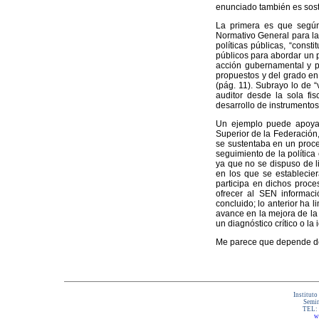
enunciado también es soste
La primera es que según
Normativo General para la 
políticas públicas, “const
públicos para abordar un p
acción gubernamental y p
propuestos y del grado en
(pág. 11). Subrayo lo de “
auditor desde la sola fi
desarrollo de instrumento
Un ejemplo puede apoyar 
Superior de la Federación,
se sustentaba en un proces
seguimiento de la política
ya que no se dispuso de l
en los que se establecie
participa en dichos proce
ofrecer al SEN informaci
concluido; lo anterior ha l
avance en la mejora de la 
un diagnóstico crítico o l
Me parece que depende de
Instituto
Semin
TEL:
w