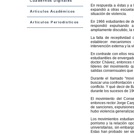
En respuesta a éstas y a l
expandió a otras escuela
situación de violencia.
En 1966 estudiantes de de
respondió expulsando a
ampliamente discutido, la m
La falta de receptividad
establecer mecanismos 
intervención externa y la v
En contraste con ellos res
estudiantiles de envergadu
doctor Chávez, entonces m
líderes del movimiento q
salidas consensuales que p
Durante el llamado "movim
buscar una confrontación c
conflicto. Y qué decir de B
durante los sucesos de 19
El movimiento del Consej
entonces rector Jorge Carpi
de sanciones, expulsiones 
hubo violencia generaliza
Los movimientos estudiant
porrismo y la relación op
universitarias, sin embargo
Estas han probado ser si