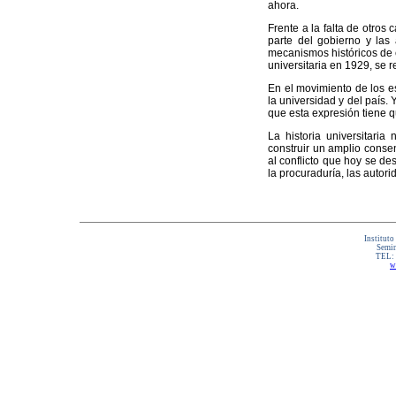
ahora.
Frente a la falta de otros 
parte del gobierno y las 
mecanismos históricos de e
universitaria en 1929, se 
En el movimiento de los es
la universidad y del país
que esta expresión tiene q
La historia universitaria
construir un amplio consen
al conflicto que hoy se de
la procuraduría, las autorid
Instituto
Semin
TEL:
w