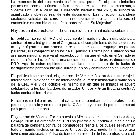
La importancia del documento está en otra parte. Es el pacto simbólic
política en torno a la única política nacional existente en este momento,
Vicente Fox. En el caso de la dirección nacional del PRD, la subordina
significado y objetivo real de este documento. Esa dirección abandona
cualquier veleidad de constituir una oposición republicana en la socied
convertirse en cambio en una "leal oposición de Su Majestad".
Hay dos puntos precisos donde se hace evidente la naturaleza subordinada
En política interna, el PRD y el documento firmado no dicen una sola pala
contrarreforma indígena en el Congreso o el cumplimiento de los acuerdos
la ley indígena es una prueba entre tantas del doble lenguaje del presi
palabras, sus compromisos y los de su partido. La firma por la dirección d
sin hacer ninguna reserva al respecto, confirma que el voto en el Senado po
no fue un "error táctico", sino una opción estratégica de estos dirigentes so
PRD. Aquí la están repitiendo, distanciándose del todo de la lucha d
hostigamiento permanente que sufren pueblos y comunidades en Chiapas.
En política internacional, el gobierno de Vicente Fox ha dado un viraje hi
internacional mexicana de no intervención, autodeterminación y solución pac
de la ONU y el 7 de octubre -el mismo día en que se firmaba el acuer
solidaridad a los bombardeos de Estados Unidos y Gran Bretaña contra Afg
lucha contra el terrorismo.
El terrorismo talibán es tan atroz como el bombardeo de civiles indef
personaje creado y entrenado por la CIA, es hoy opacado por los bombar
país pobre e indefenso.
El gobierno de Vicente Fox ha puesto a México a la cola de la política de a
George Bush. La dirección del PRD ha puesto a su partido a la cola de F
palabra de condena contra los bombardeos, frente a los cuales se levantan
todo el mundo, incluso en Estados Unidos. De este modo, la firma del a
tuvo como adecuada música de fondo el estruendo de las bombas sobre el te