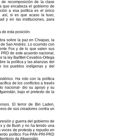
o de recomposición de la clase
 la que encabeza el gobierno de
ción a esa política es el único
 así, si es que acaso la tuvo,
ad y en las instituciones, para
 de esta posición.
bra sobre la paz en Chiapas, la
 de San Andrés. Lo ocurrido con
dente Fox y de lo que valen sus
el PRD de este acuerdo nacional,
r la ley Barttlet-Cevallos-Ortega
bre la política y las alianzas del
e los pueblos indígenas y del
stórico. Ha roto con la política
ífica de los conflictos a través
do nacional- dio su apoyo y su
anistán, bajo el pretexto de la
ensos. El terror de Bin Laden,
deos de sus creadores contra un
gresión y guerra del gobierno de
ox y de Bush y no ha tenido una
 voces de protesta y repudio en
cuerdo político Fox-PAN-PRI-PRD
rritorio de Afganistán.