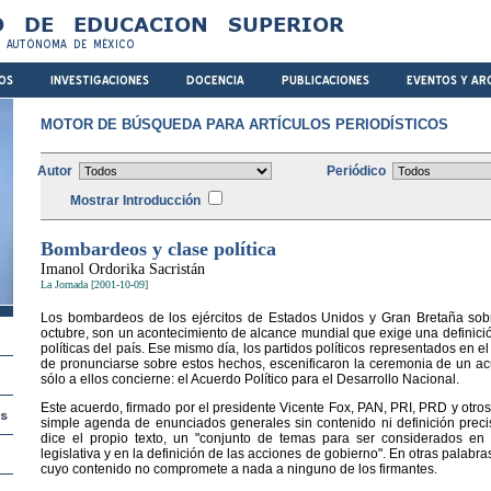
MOTOR DE BÚSQUEDA PARA ARTÍCULOS PERIODÍSTICOS
Autor
Periódico
Mostrar Introducción
Bombardeos y clase política
Imanol Ordorika Sacristán
La Jornada [2001-10-09]
Los bombardeos de los ejércitos de Estados Unidos y Gran Bretaña sobre
octubre, son un acontecimiento de alcance mundial que exige una definició
políticas del país. Ese mismo día, los partidos políticos representados en 
de pronunciarse sobre estos hechos, escenificaron la ceremonia de un a
sólo a ellos concierne: el Acuerdo Político para el Desarrollo Nacional.
Este acuerdo, firmado por el presidente Vicente Fox, PAN, PRI, PRD y otro
simple agenda de enunciados generales sin contenido ni definición preci
dice el propio texto, un "conjunto de temas para ser considerados en
legislativa y en la definición de las acciones de gobierno". En otras palabr
cuyo contenido no compromete a nada a ninguno de los firmantes.