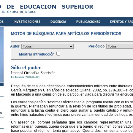
MOTOR DE BÚSQUEDA PARA ARTÍCULOS PERIODÍSTICOS
Autor
Periódico
Mostrar Introducción
Sólo el poder
Imanol Ordorika Sacristán
La Jornada [2006-02-03]
Después de casi dos décadas de enfrentamientos militares entre liberales 
García Márquez en Cien años de soledad (Diana, 2002, pp. 178-180)- el co
en Macondo a una comisión de su partido, enviada para discutir "la encrucij
Los emisarios pedían "reformas tácticas" en el programa liberal con el fin 
la guerra". Planteaban renunciar a la revisión de los títulos de propiedad,
renunciar a la lucha contra el clero para sumar al pueblo católico y renun
entre hijos naturales y legítimos para preservar la integridad de los hogares
Un asesor del coronel señalaba que los cambios representaban una p
reformas eran buenas, quería decir que era bueno el régimen conservador
base popular, el régimen tenía gran apoyo. Quería decir, en suma, que los