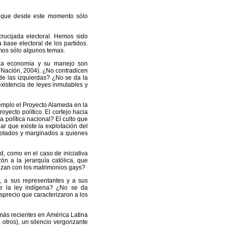
es que desde este momento sólo
rucijada electoral. Hemos sido
 base electoral de los partidos.
emos sólo algunos temas.
 la economía y su manejo son
 Nación, 2004). ¿No contradicen
de las izquierdas? ¿No se da la
xistencia de leyes inmutables y
emplo el Proyecto Alameda en la
yecto político. El cortejo hacia
 política nacional? El culto que
r que existe la explotación del
plotados y marginados a quienes
d, como en el caso de iniciativa
ón a la jerarquía católica, que
izan con los matrimonios gays?
, a sus representantes y a sus
de la ley indígena? ¿No se da
sprecio que caracterizaron a los
 más recientes en América Latina
 otros), un silencio vergonzante