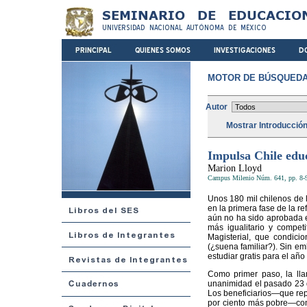
MOTOR DE BÚSQUEDA
Autor
Mostrar Introducció
Impulsa Chile educ
Marion Lloyd
Campus Milenio Núm. 641, pp. 8-9
Unos 180 mil chilenos de l
en la primera fase de la r
aún no ha sido aprobada e
más igualitario y compet
Magisterial, que condici
(¿suena familiar?). Sin em
estudiar gratis para el año
Como primer paso, la lla
unanimidad el pasado 23 d
Los beneficiarios—que rep
por ciento más pobre—con 