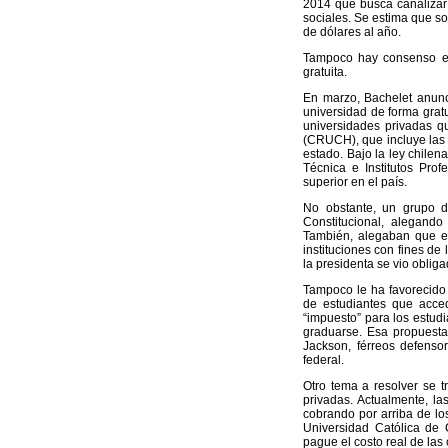
2014 que busca canalizar 
sociales. Se estima que so
de dólares al año.
Tampoco hay consenso en
gratuita.
En marzo, Bachelet anunci
universidad de forma gratu
universidades privadas 
(CRUCH), que incluye las 2
estado. Bajo la ley chilen
Técnica e Institutos Prof
superior en el país.
No obstante, un grupo d
Constitucional, alegando
También, alegaban que era
instituciones con fines de 
la presidenta se vio obliga
Tampoco le ha favorecido 
de estudiantes que acce
“impuesto” para los estud
graduarse. Esa propuesta 
Jackson, férreos defenso
federal.
Otro tema a resolver se t
privadas. Actualmente, l
cobrando por arriba de los
Universidad Católica de 
pague el costo real de las