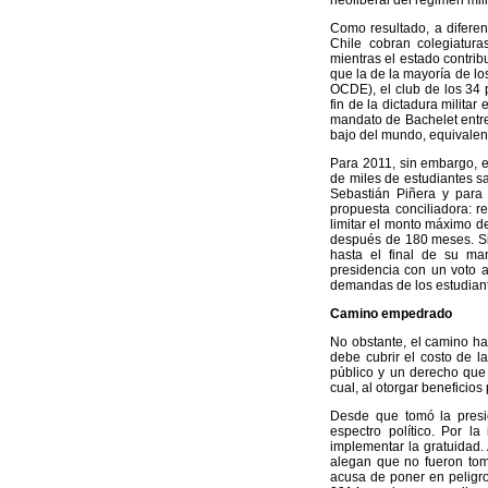
neoliberal del régimen mili
Como resultado, a diferen
Chile cobran colegiatura
mientras el estado contrib
que la de la mayoría de l
OCDE), el club de los 34 
fin de la dictadura milita
mandato de Bachelet entre
bajo del mundo, equivalent
Para 2011, sin embargo, el
de miles de estudiantes sa
Sebastián Piñera y para 
propuesta conciliadora: re
limitar el monto máximo d
después de 180 meses. Sin
hasta el final de su man
presidencia con un voto 
demandas de los estudian
Camino empedrado
No obstante, el camino hac
debe cubrir el costo de l
público y un derecho que 
cual, al otorgar beneficios
Desde que tomó la presi
espectro político. Por l
implementar la gratuidad.
alegan que no fueron toma
acusa de poner en peligro