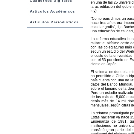
en una de las 25 universid
la acreditación del gobier
ley).
“Como país dimos un paso 
hace tres años era impen
estudiar gratis", dijo Bac
una educación de calidad, 
La reforma educativa bus
militar: el altísimo costo 
con las colegiaturas más 
según un estudio del Worl
el costo de la universidad
con el 53 por ciento en E
ciento en Japón.
El sistema, en donde la mi
ha permitido a Chile a tri
país cuenta con una de las
datos del Banco Mundial. S
sobre el tamaño de la deu
Pero un estudio realizado
de los más de 5,000 estu
debía más de 14 mil dóla
mensuales, según cifras de
La reforma promulgada por 
Estas nacieron ya hace 35
Enseñanza de 1981, que
instituciones no universit
transfirió gran parte del