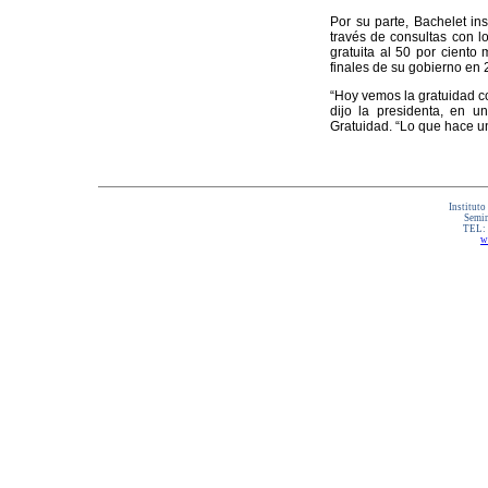
Por su parte, Bachelet in
través de consultas con l
gratuita al 50 por ciento
finales de su gobierno en 
“Hoy vemos la gratuidad c
dijo la presidenta, en u
Gratuidad. “Lo que hace un
Instituto
Semin
TEL:
w