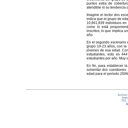
puntos extra de cobertu
atendible ni su tendencia 
Imagine el lector dos esc
indica que el grupo de eda
10,661,839 individuos en 
como lo está proponiend
inscritos, lo que implica 
año.
En el segundo escenario e
grupo 19-23 años, con la 
jóvenes de esa edad. Con 
estudiantes, esto es 44
estudiantes por año. Muy d
En fin, para establecer l
solventar dos cuestiones:
edad para el período 200
Instituto
Semin
TEL:
w