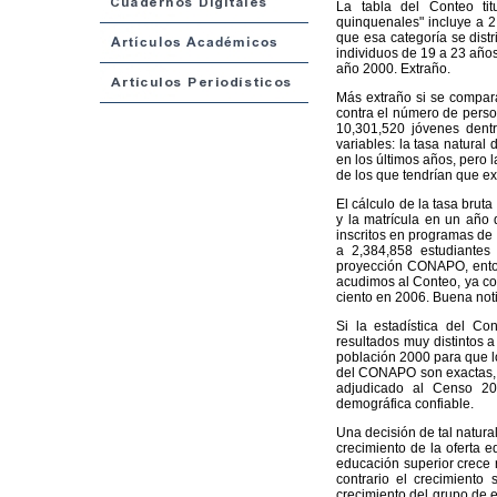
La tabla del Conteo tit
quinquenales" incluye a 
que esa categoría se dist
individuos de 19 a 23 año
año 2000. Extraño.
Más extraño si se compar
contra el número de pers
10,301,520 jóvenes dent
variables: la tasa natural 
en los últimos años, pero 
de los que tendrían que exi
El cálculo de la tasa brut
y la matrícula en un año
inscritos en programas de 
a 2,384,858 estudiante
proyección CONAPO, entonc
acudimos al Conteo, ya con
ciento en 2006. Buena noti
Si la estadística del C
resultados muy distintos 
población 2000 para que l
del CONAPO son exactas, 
adjudicado al Censo 20
demográfica confiable.
Una decisión de tal natural
crecimiento de la oferta 
educación superior crece 
contrario el crecimiento
crecimiento del grupo de 