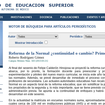
MOTOR DE BÚSQUEDA PARA ARTÍCULOS PERIODÍSTICOS
Autor
Periódico
Mostrar Introducción
Reforma de la Normal ¿continuidad o cambio? Prim
Roberto Rodríguez Gómez
Campus Milenio Núm. 503 [2013-03-21]
Al final del sexenio de Felipe Calderón Hinojosa se proyectó la reforma cur
abarca, por lo pronto, la formación docente para preescolar y p
experimentación y piloteo del nuevo marco curricular, se inicia este año 
las normales. Además, se prevé desarrollar de inmediato el proceso co
profesores de secundaria. Las actuales autoridades educativas han recalc
Normal es un aspecto toral de la reforma educativa; que sin solidificar la pr
los propósitos de la segunda y, lo más importante, que se tiene previsto co
administración previa. Se apunta a la continuidad de enfoques y habrá
desarrollan en este sexenio.
En la actualidad la matrícula en escuelas normales suma, aproximadamen
cuales cerca de 100 mil en instituciones públicas (445) y el resto en 