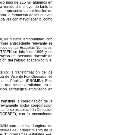
 poco más de 215 mil alumnos en
 ha venido disminuyendo tanto la
que representa la disminución de
jorar la formación de los nuevos
cada vez con mayor acento, como
, de distinta temporalidad, con
rimer antecedente relevante se
micos de las Escuelas Normales,
 PTFAEN se inició en 1996 y se
lización del personal docente de
ción del trabajo académico; y el
enio: la transformación de los
ncia de Vicente Fox Quesada, se
rmales Públicas (PROMIN). Este
mpo que se desarrollaban, en el
ción estratégica articulados en
transfirió la coordinación de la
reviamente dicha coordinación
 año se estableció la Dirección
 (DGESPE), con la encomienda
OMIN para que éste fungiera, en
atales de Fortalecimiento de la
e 31 programas estatales —el