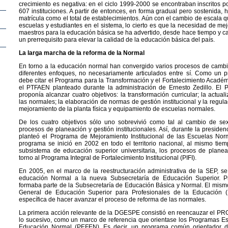
crecimiento es negativa: en el ciclo 1999-2000 se encontraban inscritos
607 instituciones. A partir de entonces, en forma gradual pero sostenida,
matrícula como el total de establecimientos. Aún con el cambio de escala 
escuelas y estudiantes en el sistema, lo cierto es que la necesidad de me
maestros para la educación básica se ha advertido, desde hace tiempo y 
un prerrequisito para elevar la calidad de la educación básica del país.
La larga marcha de la reforma de la Normal
En torno a la educación normal han convergido varios procesos de cambio
diferentes enfoques, no necesariamente articulados entre sí. Como un p
debe citar el Programa para la Transformación y el Fortalecimiento Acadé
el PTFAEN planteado durante la administración de Ernesto Zedillo. El
proponía alcanzar cuatro objetivos: la transformación curricular; la actua
las normales; la elaboración de normas de gestión institucional y la regula
mejoramiento de la planta física y equipamiento de escuelas normales.
De los cuatro objetivos sólo uno sobrevivió como tal al cambio de sex
procesos de planeación y gestión institucionales. Así, durante la preside
planteó el Programa de Mejoramiento Institucional de las Escuelas No
programa se inició en 2002 en todo el territorio nacional, al mismo tie
subsistema de educación superior universitaria, los procesos de planea
torno al Programa Integral de Fortalecimiento Institucional (PIFI).
En 2005, en el marco de la reestructuración administrativa de la SEP, se 
educación Normal a la nueva Subsecretaría de Educación Superior. P
formaba parte de la Subsecretaría de Educación Básica y Normal. El mismo
General de Educación Superior para Profesionales de la Educación
específica de hacer avanzar el proceso de reforma de las normales.
La primera acción relevante de la DGESPE consistió en reencauzar el PR
lo sucesivo, como un marco de referencia que orientase los Programas Est
Educación Normal (PEFEN). Es decir, un programa común orientador d