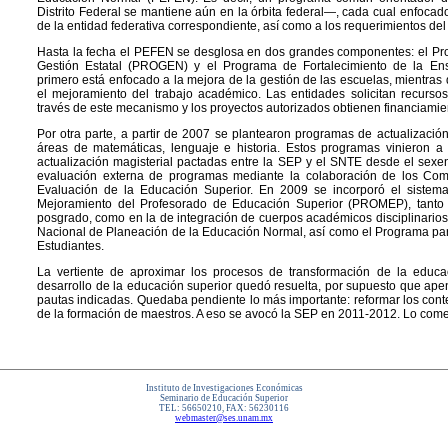
Distrito Federal se mantiene aún en la órbita federal—, cada cual enfocad
de la entidad federativa correspondiente, así como a los requerimientos del 
Hasta la fecha el PEFEN se desglosa en dos grandes componentes: el Pro
Gestión Estatal (PROGEN) y el Programa de Fortalecimiento de la E
primero está enfocado a la mejora de la gestión de las escuelas, mientras
el mejoramiento del trabajo académico. Las entidades solicitan recurso
través de este mecanismo y los proyectos autorizados obtienen financiamie
Por otra parte, a partir de 2007 se plantearon programas de actualizació
áreas de matemáticas, lenguaje e historia. Estos programas vinieron 
actualización magisterial pactadas entre la SEP y el SNTE desde el sexen
evaluación externa de programas mediante la colaboración de los Comité
Evaluación de la Educación Superior. En 2009 se incorporó el siste
Mejoramiento del Profesorado de Educación Superior (PROMEP), tanto e
posgrado, como en la de integración de cuerpos académicos disciplinarios.
Nacional de Planeación de la Educación Normal, así como el Programa pa
Estudiantes.
La vertiente de aproximar los procesos de transformación de la educa
desarrollo de la educación superior quedó resuelta, por supuesto que apen
pautas indicadas. Quedaba pendiente lo más importante: reformar los con
de la formación de maestros. A eso se avocó la SEP en 2011-2012. Lo co
Instituto de Investigaciones Económicas
Seminario de Educación Superior
TEL: 56650210, FAX: 56230116
webmaster@ses.unam.mx