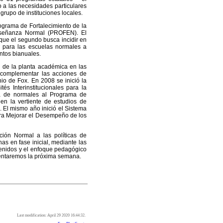
o a las necesidades particulares
grupo de instituciones locales.
grama de Fortalecimiento de la
nseñanza Normal (PROFEN). El
 que el segundo busca incidir en
s para las escuelas normales a
ntos bianuales.
n de la planta académica en las
a complementar las acciones de
io de Fox. En 2008 se inició la
s Interinstitucionales para la
ma de normales al Programa de
n la vertiente de estudios de
 El mismo año inició el Sistema
ra Mejorar el Desempeño de los
ción Normal a las políticas de
as en fase inicial, mediante las
tenidos y el enfoque pedagógico
mentaremos la próxima semana.
Last modification: April 29 2020 16:44:32.