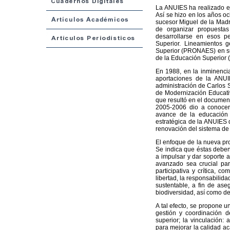
La ANUIES ha realizado ej
Así se hizo en los años oc
sucesor Miguel de la Mad
de organizar propuesta
desarrollarse en esos p
Superior. Lineamientos 
Superior (PRONAES) en sus
de la Educación Superior
En 1988, en la inminenci
aportaciones de la ANUI
administración de Carlos S
de Modernización Educativ
que resultó en el document
2005-2006 dio a conocer 
avance de la educación 
estratégica de la ANUIES d
renovación del sistema de 
El enfoque de la nueva pro
Se indica que éstas deben c
a impulsar y dar soporte 
avanzado sea crucial par
participativa y crítica, c
libertad, la responsabilidad
sustentable, a fin de as
biodiversidad, así como de
A tal efecto, se propone u
gestión y coordinación d
superior; la vinculación:
para mejorar la calidad ac