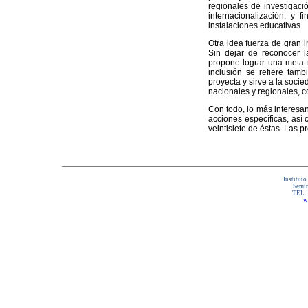
regionales de investigaci
internacionalización; y 
instalaciones educativas.
Otra idea fuerza de gran i
Sin dejar de reconocer l
propone lograr una meta m
inclusión se refiere tam
proyecta y sirve a la soci
nacionales y regionales, c
Con todo, lo más interesa
acciones específicas, así
veintisiete de éstas. Las
Instituto
Semin
TEL:
w