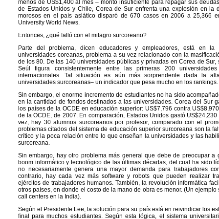
menos de US$1,400 al mes – monto insuficiente para repagar sus deudas 
de Estados Unidos y Chile, Corea de Sur enfrenta una explosión en la d
morosos en el país asiático disparó de 670 casos en 2006 a 25,366 e
University World News.
Entonces, ¿qué falló con el milagro surcoreano?
Parte del problema, dicen educadores y empleadores, está en la 
universidades coreanas, problema a su vez relacionado con la masificac
de los 80. De las 140 universidades públicas y privadas en Corea de Sur, 
Seúl figura consistentemente entre las primeras 200 universidad
internacionales. Tal situación es aún más sorprendente dada la alta
universidades surcoreanas– un indicador que pesa mucho en los rankings.
Sin embargo, el enorme incremento de estudiantes no ha sido acompaña
en la cantidad de fondos destinados a las universidades. Corea del Sur
los países de la OCDE en educación superior: US$7,796 contra US$8,970,
de la OCDE, de 2007. En comparación, Estados Unidos gastó US$24,230 p
vez, hay 30 alumnos surcoreanos por profesor, comparado con el pro
problemas citados del sistema de educación superior surcoreana son la fal
crítico y la poca relación entre lo que enseñan la universidades y las habi
surcoreana.
Sin embargo, hay otro problema más general que debe de preocupar a g
boom informático y tecnológico de las últimas décadas, del cual ha sido líd
no necesariamente genera una mayor demanda para trabajadores con a
contrario, hay cada vez más software y robots que pueden realizar tr
ejércitos de trabajadores humanos. También, la revolución informática facil
otros países, en donde el costo de la mano de obra es menor. (Un ejemplo 
call centers en la India).
Según el Presidente Lee, la solución para su país está en reivindicar los e
final para muchos estudiantes. Según esta lógica, el sistema universitari