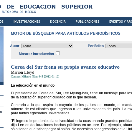
MOTOR DE BÚSQUEDA PARA ARTÍCULOS PERIODÍSTICOS
Autor
Periódico
Mostrar Introducción
Corea del Sur frena su propio avance educativo
Marion Lloyd
Campus Milenio Núm 445 [2012-01-12]
La educación en el mundo
El presidente de Corea del Sur, Lee Myung-bak, tiene un mensaje para los
de la educación superior: cuidado con lo que desean.
Contrario a lo que aspira la mayoría de los países del mundo, el mandat
número de estudiantes que ingresan a las universidades del país. La raz
para tantos egresados universitarios.
“El ingreso imprudente a la universidad está ocasionando grandes pérdidas 
dijo Lee en declaraciones hechas públicas en octubre. Por ejemplo, abundó
sólo tienen que saber pegar al balón. No necesitan ser egresados de la Un