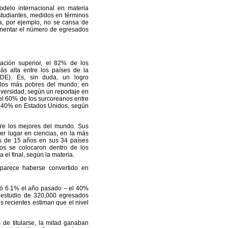
delo internacional en materia
estudiantes, medidos en términos
a, por ejemplo, no se cansa de
rementar el número de egresados
ción superior, el 82% de los
ás alta entre los países de la
DE). Es, sin duda, un logro
 los más pobres del mundo; en
iversidad, según un reportaje en
el 60% de los surcoreanos entre
el 40% en Estados Unidos, según
re los mejores del mundo. Sus
er lugar en ciencias, en la más
es de 15 años en sus 34 países
os se colocaron dentro de los
 el final, según la materia.
parece haberse convertido en
ció 6.1% el año pasado – el 40%
n estudio de 320,000 egresados
s recientes estiman que el nivel
de titularse, la mitad ganaban