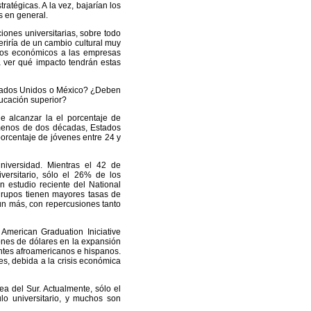
ratégicas. A la vez, bajarían los
s en general.
ones universitarias, sobre todo
eriría de un cambio cultural muy
tivos económicos a las empresas
a ver qué impacto tendrán estas
Estados Unidos o México? ¿Deben
ducación superior?
e alcanzar la el porcentaje de
 menos de dos décadas, Estados
porcentaje de jóvenes entre 24 y
niversidad. Mientras el 42 de
ersitario, sólo el 26% de los
n estudio reciente del National
rupos tienen mayores tasas de
ún más, con repercusiones tanto
merican Graduation Iniciative
lones de dólares en la expansión
ntes afroamericanos e hispanos.
es, debida a la crisis económica
a del Sur. Actualmente, sólo el
o universitario, y muchos son