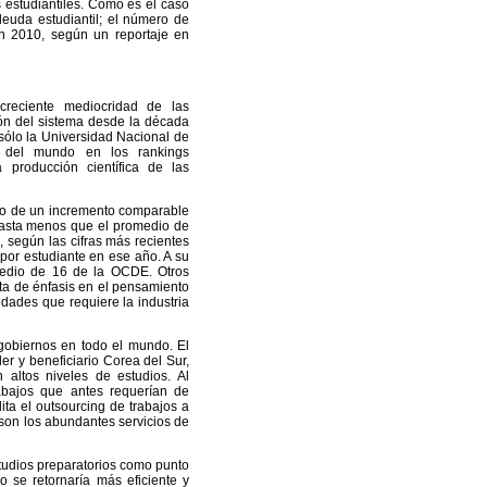
estudiantiles. Como es el caso
euda estudiantil; el número de
n 2010, según un reportaje en
creciente mediocridad de las
ión del sistema desde la década
sólo la Universidad Nacional de
es del mundo en los rankings
 producción científica de las
do de un incremento comparable
 gasta menos que el promedio de
 según las cifras más recientes
or estudiante en ese año. A su
medio de 16 de la OCDE. Otros
ta de énfasis en el pensamiento
lidades que requiere la industria
obiernos en todo el mundo. El
er y beneficiario Corea del Sur,
ltos niveles de estudios. Al
abajos que antes requerían de
ita el outsourcing de trabajos a
son los abundantes servicios de
studios preparatorios como punto
o se retornaría más eficiente y