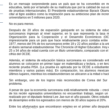
Es un mensaje sorprendente para un país que se ha convertido en mo
educativa, tanto por el tamaño de su matrícula que por la calidad de sus 
de pruebas internacionales. El Presidente estadounidense Barack Obam
citar al tigre asiático como la inspiración para su ambicioso plan de inc
universitarios en 5 millones para 2020.
No es para menos.
Después de 20 años de expansión galopante en su sistema de educa
surcoreanos ingresan al nivel superior, en lo que representa la tasa m
Organización para la Cooperación y el Desarrollo Económicos (OC
impresionante para un país que hace relativamente poco contaba entre
1977, menos del 5% de los surcoreanos entre 18 y 22 años asistían a la un
el diario semanal estadounidense The Chronicle of Higher Education. Hoy 
25 y 34 años de edad cuenta con un título universitario, comparado con 
cifras del OCDE.
Además, el sistema de educación básica surcoreana es considerado ent
alumnos se colocaron en primer lugar en matemáticas y lectura, y en terc
reciente prueba PISA. (La prueba es aplicada por la OCDE a estudiant
miembros y varios países más). En comparación, los alumnos mexican
últimos lugares, mientras los estadounidenses se ubicaron a la mitad o hacia
Sin embargo, uno de los logros más reconocidos de Corea del Sur 
problema.
A pesar de que la economía surcoreana está relativamente robusta – cre
de los recién egresados universitarios no encuentran trabajo, según u
realizado por el diputado federal Lee Jae-sun el año pasado. Otros estudio
de desempleo entre los egresados con menos de 30 años supera el 20%.
Entre los afortunados que encontraron empleo en el primer año después 