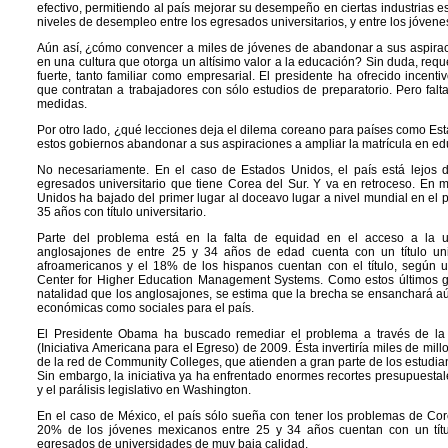
efectivo, permitiendo al país mejorar su desempeño en ciertas industrias est
niveles de desempleo entre los egresados universitarios, y entre los jóvene
Aún así, ¿cómo convencer a miles de jóvenes de abandonar a sus aspiraci
en una cultura que otorga un altísimo valor a la educación? Sin duda, requ
fuerte, tanto familiar como empresarial. El presidente ha ofrecido incen
que contratan a trabajadores con sólo estudios de preparatorio. Pero falt
medidas.
Por otro lado, ¿qué lecciones deja el dilema coreano para países como 
estos gobiernos abandonar a sus aspiraciones a ampliar la matrícula en e
No necesariamente. En el caso de Estados Unidos, el país está lejos d
egresados universitario que tiene Corea del Sur. Y va en retroceso. En
Unidos ha bajado del primer lugar al doceavo lugar a nivel mundial en el 
35 años con título universitario.
Parte del problema está en la falta de equidad en el acceso a la u
anglosajones de entre 25 y 34 años de edad cuenta con un título univ
afroamericanos y el 18% de los hispanos cuentan con el título, según u
Center for Higher Education Management Systems. Como estos últimos g
natalidad que los anglosajones, se estima que la brecha se ensanchará a
económicas como sociales para el país.
El Presidente Obama ha buscado remediar el problema a través de la A
(Iniciativa Americana para el Egreso) de 2009. Ésta invertiría miles de mil
de la red de Community Colleges, que atienden a gran parte de los estudia
Sin embargo, la iniciativa ya ha enfrentado enormes recortes presupuestal
y el parálisis legislativo en Washington.
En el caso de México, el país sólo sueña con tener los problemas de Core
20% de los jóvenes mexicanos entre 25 y 34 años cuentan con un títul
egresados de universidades de muy baja calidad.