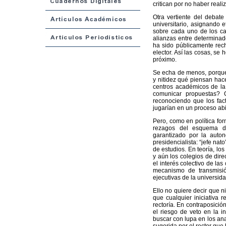
critican por no haber reali
Otra vertiente del debate
universitario, asignando 
sobre cada uno de los ca
alianzas entre determina
ha sido públicamente rec
elector. Así las cosas, se
próximo.
Se echa de menos, porque 
y nitidez qué piensan hac
centros académicos de la 
comunicar propuestas? Q
reconociendo que los fac
jugarían en un proceso abi
Pero, como en política fo
rezagos del esquema de 
garantizado por la autono
presidencialista: “jefe nat
de estudios. En teoría, lo
y aún los colegios de dire
el interés colectivo de la
mecanismo de transmisió
ejecutivas de la universida
Ello no quiere decir que n
que cualquier iniciativa r
rectoría. En contraposición
el riesgo de veto en la i
buscar con lupa en los ana