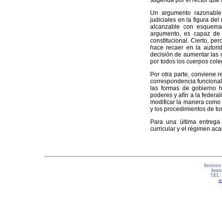
sugerida por el rector que
Un argumento razonable e
judiciales en la figura de
alcanzable con esquemas
argumento, es capaz de h
constitucional. Cierto, p
hace recaer en la autori
decisión de aumentar las c
por todos los cuerpos col
Por otra parte, conviene 
correspondencia funcional
las formas de gobierno 
poderes y afín a la federa
modificar la manera como 
y los procedimientos de to
Para una última entrega
curricular y el régimen ac
Instituto
Semin
TEL:
w