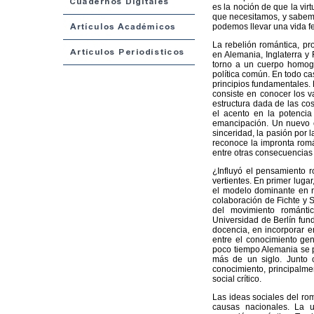
es la noción de que la vir
que necesitamos, y sabemo
podemos llevar una vida feli
La rebelión romántica, pro
en Alemania, Inglaterra y 
torno a un cuerpo homogé
política común. En todo c
principios fundamentales. 
consiste en conocer los v
estructura dada de las co
el acento en la potencia
emancipación. Un nuevo c
sinceridad, la pasión por 
reconoce la impronta román
entre otras consecuencias 
¿Influyó el pensamiento r
vertientes. En primer lugar
el modelo dominante en n
colaboración de Fichte y S
del movimiento romántic
Universidad de Berlín fund
docencia, en incorporar e
entre el conocimiento gen
poco tiempo Alemania se p
más de un siglo. Junto 
conocimiento, principalme
social crítico.
Las ideas sociales del rom
causas nacionales. La u