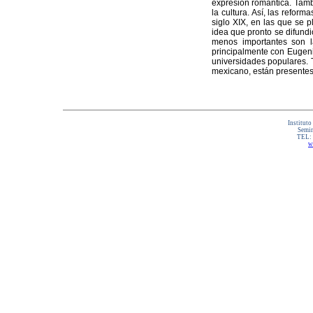
expresión romántica. Tambi
la cultura. Así, las refo
siglo XIX, en las que se 
idea que pronto se difundi
menos importantes son l
principalmente con Eugenio
universidades populares. T
mexicano, están presentes 
Instituto
Semin
TEL:
w