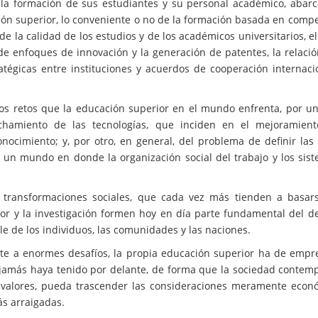
ra la formación de sus estudiantes y su personal académico, abar
ión superior, lo conveniente o no de la formación basada en compe
e la calidad de los estudios y de los académicos universitarios, e
de enfoques de innovación y la generación de patentes, la relació
atégicas entre instituciones y acuerdos de cooperación internacio
los retos que la educación superior en el mundo enfrenta, por un
chamiento de las tecnologías, que inciden en el mejoramient
onocimiento; y, por otro, en general, del problema de definir las
 un mundo en donde la organización social del trabajo y los sis
s transformaciones sociales, que cada vez más tienden a basar
or y la investigación formen hoy en día parte fundamental del de
le de los individuos, las comunidades y las naciones.
nte a enormes desafíos, la propia educación superior ha de empr
 jamás haya tenido por delante, de forma que la sociedad contem
e valores, pueda trascender las consideraciones meramente econ
s arraigadas.