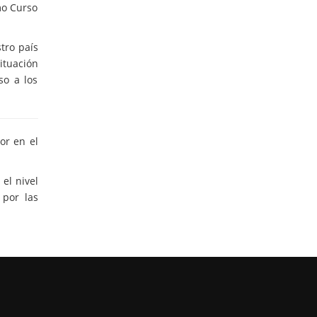
mo Curso
tro país
ituación
so a los
or en el
el nivel
 por las