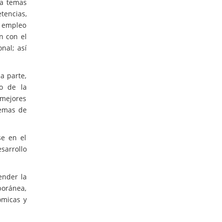
ca temas
tencias,
l empleo
n con el
nal; así
a parte,
o de la
 mejores
temas de
se en el
sarrollo
ender la
poránea,
ómicas y