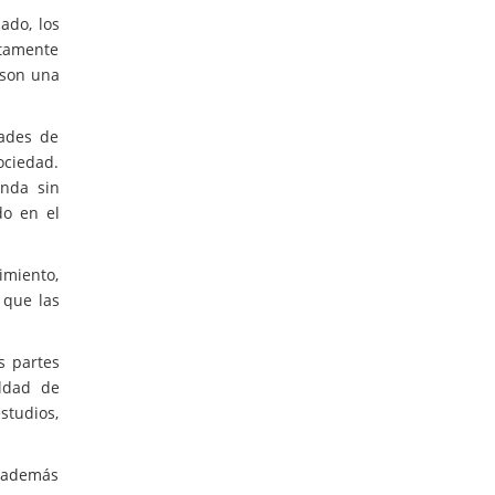
ado, los
ltamente
 son una
dades de
ociedad.
nda sin
do en el
imiento,
 que las
s partes
aldad de
studios,
, además