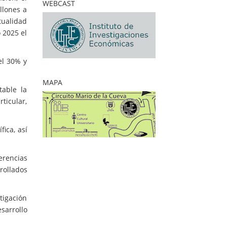
WEBCAST
llones a
ctualidad
 2025 el
el 30% y
MAPA
able la
ticular,
ica, así
erencias
rollados
tigación
sarrollo