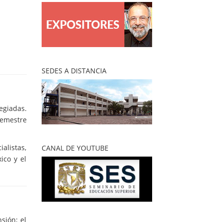
SEDES A DISTANCIA
egiadas.
semestre
alistas,
CANAL DE YOUTUBE
ico y el
sión; el